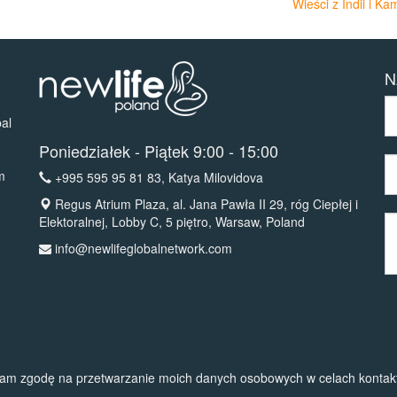
Wieści z Indii i K
N
al
Poniedziałek - Piątek 9:00 - 15:00
m
+995 595 95 81 83
, Katya Milovidova
Regus Atrium Plaza, al. Jana Pawła II 29, róg Ciepłej i
Elektoralnej, Lobby C, 5 piętro, Warsaw, Poland
info@newlifeglobalnetwork.com
am zgodę na przetwarzanie moich danych osobowych w celach kontak