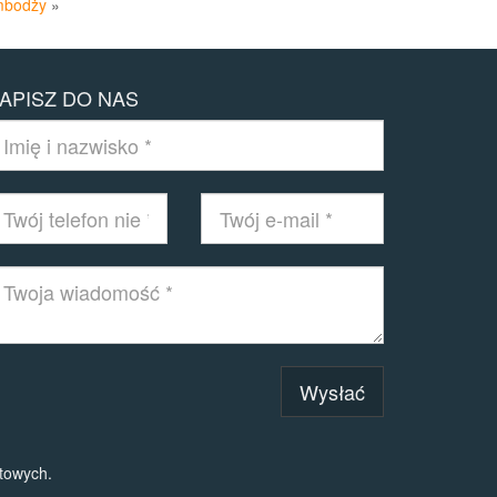
ambodży
»
APISZ DO NAS
Wysłać
towych.