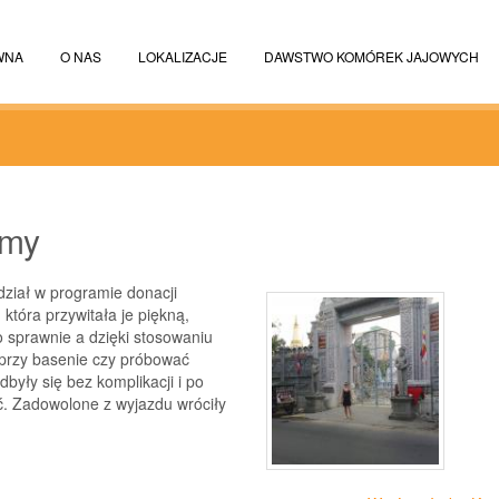
WNA
O NAS
LOKALIZACJE
DAWSTWO KOMÓREK JAJOWYCH
amy
dział w programie donacji
która przywitała je piękną,
o sprawnie a dzięki stosowaniu
ć przy basenie czy próbować
były się bez komplikacji i po
ć. Zadowolone z wyjazdu wróciły