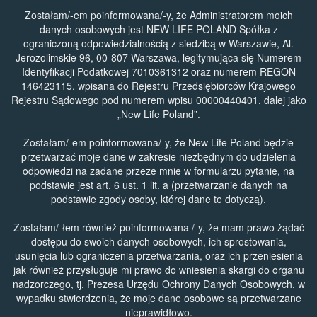
Zostałam/-em poinformowana/-y, że Administratorem moich
danych osobowych jest NEW LIFE POLAND Spółka z
ograniczoną odpowiedzialnością z siedzibą w Warszawie, Al.
Jerozolimskie 96, 00-807 Warszawa, legitymująca się Numerem
Identyfikacji Podatkowej 7010361312 oraz numerem REGON
146423115, wpisana do Rejestru Przedsiębiorców Krajowego
Rejestru Sądowego pod numerem wpisu 00000440401, dalej jako
„New Life Poland”.
Zostałam/-em poinformowana/-y, że New Life Poland będzie
przetwarzać moje dane w zakresie niezbędnym do udzielenia
odpowiedzi na zadane przeze mnie w formularzu pytanie, na
podstawie jest art. 6 ust. 1 lit. a (przetwarzanie danych na
podstawie zgody osoby, której dane te dotyczą).
Zostałam/-łem również poinformowana /-y, że mam prawo żądać
dostępu do swoich danych osobowych, ich sprostowania,
usunięcia lub ograniczenia przetwarzania, oraz ich przeniesienia
jak również przysługuje mi prawo do wniesienia skargi do organu
nadzorczego, tj. Prezesa Urzędu Ochrony Danych Osobowych, w
wypadku stwierdzenia, że moje dane osobowe są przetwarzane
nieprawidłowo.