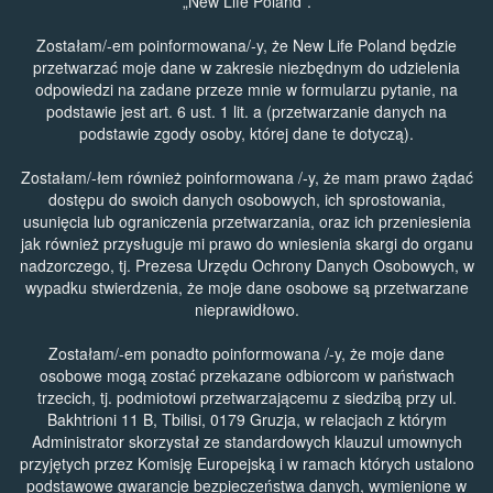
„New Life Poland”.
Zostałam/-em poinformowana/-y, że New Life Poland będzie
przetwarzać moje dane w zakresie niezbędnym do udzielenia
odpowiedzi na zadane przeze mnie w formularzu pytanie, na
podstawie jest art. 6 ust. 1 lit. a (przetwarzanie danych na
podstawie zgody osoby, której dane te dotyczą).
Zostałam/-łem również poinformowana /-y, że mam prawo żądać
dostępu do swoich danych osobowych, ich sprostowania,
usunięcia lub ograniczenia przetwarzania, oraz ich przeniesienia
jak również przysługuje mi prawo do wniesienia skargi do organu
nadzorczego, tj. Prezesa Urzędu Ochrony Danych Osobowych, w
wypadku stwierdzenia, że moje dane osobowe są przetwarzane
nieprawidłowo.
Zostałam/-em ponadto poinformowana /-y, że moje dane
osobowe mogą zostać przekazane odbiorcom w państwach
trzecich, tj. podmiotowi przetwarzającemu z siedzibą przy ul.
Bakhtrioni 11 B, Tbilisi, 0179 Gruzja, w relacjach z którym
Administrator skorzystał ze standardowych klauzul umownych
przyjętych przez Komisję Europejską i w ramach których ustalono
podstawowe gwarancje bezpieczeństwa danych, wymienione w