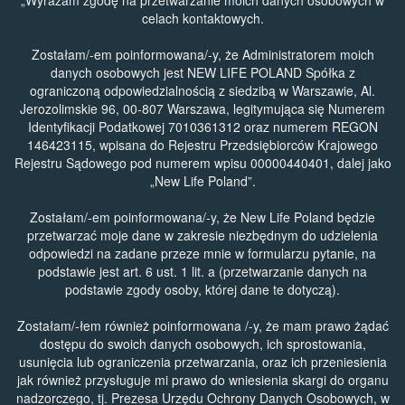
„Wyrażam zgodę na przetwarzanie moich danych osobowych w
celach kontaktowych.
Zostałam/-em poinformowana/-y, że Administratorem moich
danych osobowych jest NEW LIFE POLAND Spółka z
ograniczoną odpowiedzialnością z siedzibą w Warszawie, Al.
Jerozolimskie 96, 00-807 Warszawa, legitymująca się Numerem
Identyfikacji Podatkowej 7010361312 oraz numerem REGON
146423115, wpisana do Rejestru Przedsiębiorców Krajowego
Rejestru Sądowego pod numerem wpisu 00000440401, dalej jako
„New Life Poland”.
Zostałam/-em poinformowana/-y, że New Life Poland będzie
przetwarzać moje dane w zakresie niezbędnym do udzielenia
odpowiedzi na zadane przeze mnie w formularzu pytanie, na
podstawie jest art. 6 ust. 1 lit. a (przetwarzanie danych na
podstawie zgody osoby, której dane te dotyczą).
Zostałam/-łem również poinformowana /-y, że mam prawo żądać
dostępu do swoich danych osobowych, ich sprostowania,
usunięcia lub ograniczenia przetwarzania, oraz ich przeniesienia
jak również przysługuje mi prawo do wniesienia skargi do organu
nadzorczego, tj. Prezesa Urzędu Ochrony Danych Osobowych, w